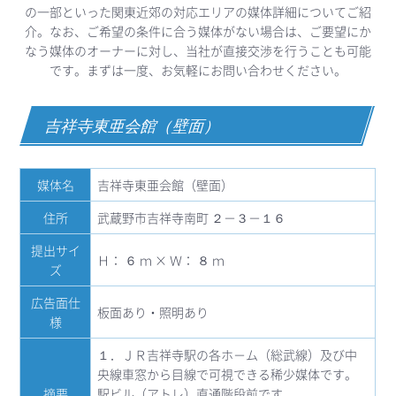
の一部といった関東近郊の対応エリアの媒体詳細についてご紹
介。なお、ご希望の条件に合う媒体がない場合は、ご要望にか
なう媒体のオーナーに対し、当社が直接交渉を行うことも可能
です。まずは一度、お気軽にお問い合わせください。
吉祥寺東亜会館（壁面）
媒体名
吉祥寺東亜会館（壁面）
住所
武蔵野市吉祥寺南町 ２－３－１６
提出サイ
Ｈ： ６ ｍ × Ｗ： ８ ｍ
ズ
広告面仕
板面あり・照明あり
様
１．ＪＲ吉祥寺駅の各ホ－ム（総武線）及び中
央線車窓から目線で可視できる稀少媒体です。
摘要
駅ビル（アトレ）直通階段前です。